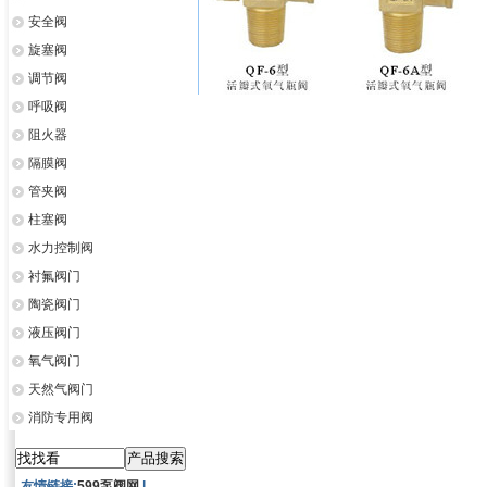
安全阀
旋塞阀
调节阀
呼吸阀
阻火器
隔膜阀
管夹阀
柱塞阀
水力控制阀
衬氟阀门
陶瓷阀门
液压阀门
氧气阀门
天然气阀门
消防专用阀
友情链接:
599泵阀网
|