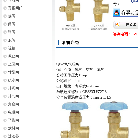
钢瓶阀
QF-
号：
黄铜阀门
蝶阀
闸阀
球阀
咨询电话：021-6
底阀
视镜
截止阀
止回阀
QF-6氧气瓶阀
适用介质：氧气、空气、氮气
针型阀
公称工作压力15mpa
疏水阀
公称通径：4mm
出口螺纹：内螺纹G5/8mm
排泥阀
与瓶连接螺纹：GB8335 PZ27.8
排气阀
安全装置温度或压力：mpa 21±1.5
角座阀
电磁阀
平衡阀
放料阀
过滤器