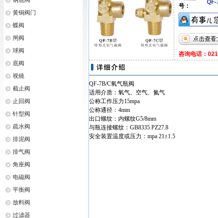
钢瓶阀
QF-
号：
黄铜阀门
蝶阀
闸阀
球阀
咨询电话：021-6
底阀
视镜
QF-7B/C氧气瓶阀
截止阀
适用介质：氧气、空气、氮气
止回阀
公称工作压力15mpa
公称通径：4mm
针型阀
出口螺纹：内螺纹G5/8mm
疏水阀
与瓶连接螺纹：GB8335 PZ27.8
安全装置温度或压力：mpa 21±1.5
排泥阀
排气阀
角座阀
电磁阀
平衡阀
放料阀
过滤器