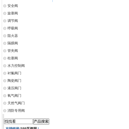
安全阀
旋塞阀
调节阀
呼吸阀
阻火器
隔膜阀
管夹阀
柱塞阀
水力控制阀
衬氟阀门
陶瓷阀门
液压阀门
氧气阀门
天然气阀门
消防专用阀
友情链接:
599泵阀网
|