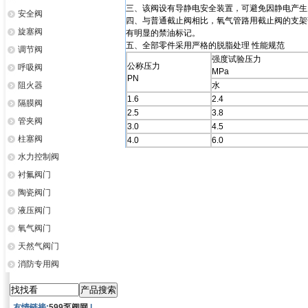
三、该阀设有导静电安全装置，可避免因静电产生
安全阀
四、与普通截止阀相比，氧气管路用截止阀的支架
旋塞阀
有明显的禁油标记。
五、全部零件采用严格的脱脂处理 性能规范
调节阀
强度试验压力
公称压力
呼吸阀
MPa
PN
阻火器
水
1.6
2.4
隔膜阀
2.5
3.8
管夹阀
3.0
4.5
柱塞阀
4.0
6.0
水力控制阀
衬氟阀门
陶瓷阀门
液压阀门
氧气阀门
天然气阀门
消防专用阀
友情链接:
599泵阀网
|