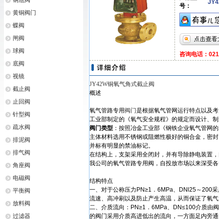
钢瓶阀
JY
号：
黄铜阀门
蝶阀
闸阀
球阀
咨询电话：021-6
底阀
视镜
JY42W铜氧气角式截止阀
截止阀
概述
止回阀
氧气管路专用
阀门
是根据氧气管网运行特点以及考
针型阀
工业部制定的《氧气安全规程》的规定而设计、制
疏水阀
阀门类型
：按照冶金工业部《钢铁企业氧气管网的
主体材料选用不锈钢或阻燃性极好的铜合金，密封
排泥阀
并标有明显的禁油标记。
排气阀
在结构上，支架采用全闭封，并有导除静电装置，
我公司的氧气管路专用阀，自投放市场以来深受各
角座阀
电磁阀
结构特点
一、对于公称压力PN≥1．6MPa、DNl25～2
平衡阀
流速、高冲刷以及防止产生高温，从而保证了氧气
放料阀
二、介质流向：PN≥1．6MPa、DN≤100介质由
过滤器
的阀门采用介质高进低出的流向，一方面足内旁通