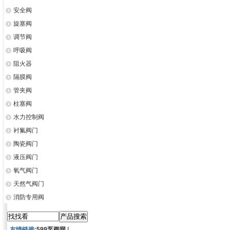
安全阀
旋塞阀
调节阀
呼吸阀
阻火器
隔膜阀
管夹阀
柱塞阀
水力控制阀
衬氟阀门
陶瓷阀门
液压阀门
氧气阀门
天然气阀门
消防专用阀
友情链接:
599泵阀网
|