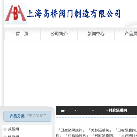
首 页
公司简介
新闻中心
产品
首页
-
产品展厅
-
隔膜阀
-
衬胶隔膜阀
/PRODUCT
产品分类
减压阀
『
卫生级隔膜阀
』 『
美标隔膜阀
』 『
日标隔膜阀
阀
』 『
衬氟隔膜阀
』 『
衬胶隔膜阀
』 『
三通隔膜