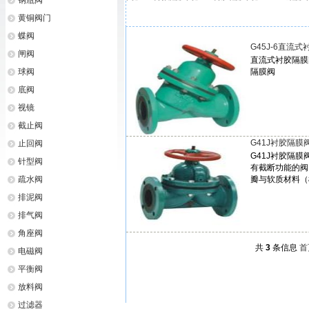
钢瓶阀
黄铜阀门
蝶阀
G45J-6直流
闸阀
直流式衬胶隔膜
球阀
隔膜阀
底阀
视镜
截止阀
G41J衬胶隔膜
止回阀
G41J衬胶隔
针型阀
有截断功能的阀
疏水阀
瓣与软质材料（
排泥阀
排气阀
角座阀
共
3
条信息
首
电磁阀
平衡阀
放料阀
过滤器