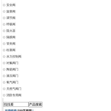
安全阀
旋塞阀
调节阀
呼吸阀
阻火器
隔膜阀
管夹阀
柱塞阀
水力控制阀
衬氟阀门
陶瓷阀门
液压阀门
氧气阀门
天然气阀门
消防专用阀
友情链接:
599泵阀网
|