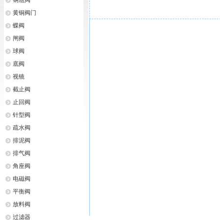
钢瓶阀
黄铜阀门
蝶阀
闸阀
球阀
底阀
视镜
截止阀
止回阀
针型阀
疏水阀
排泥阀
排气阀
角座阀
电磁阀
平衡阀
放料阀
过滤器