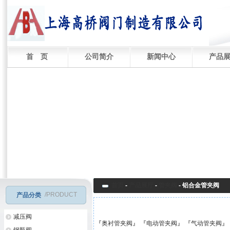
首 页
公司简介
新闻中心
产品
首页
-
产品展厅
-
管夹阀
-
铝合金管夹阀
/PRODUCT
产品分类
减压阀
『
奥衬管夹阀
』 『
电动管夹阀
』 『
气动管夹阀
』