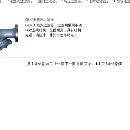
器
』 『
法兰式过滤器
』 『
丝口过滤器
』 『
高压过滤器
』 『
临时过滤器
』 『
U型管道
GL41H蒸汽过滤器
GL41H蒸汽过滤器，过滤网采用不锈
钢双层网结构，坚固耐用，具有结构
先进、流阻小、排污方便等特点
共
1
条信息
首页
上一页
下一页
尾页
页次：
1/1
页
8
条信息/页