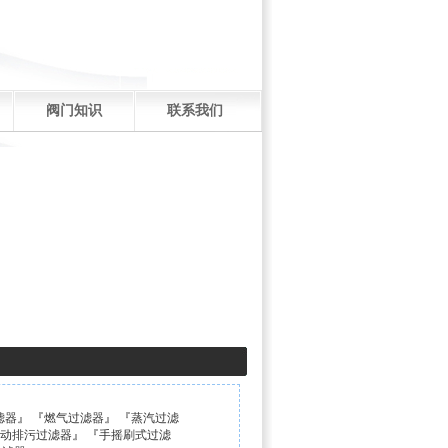
阀门知识
联系我们
滤器
』 『
燃气过滤器
』 『
蒸汽过滤
自动排污过滤器
』 『
手摇刷式过滤