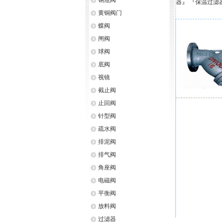
钢瓶阀
器
』 『
保温过滤
黄铜阀门
蝶阀
闸阀
球阀
底阀
视镜
截止阀
止回阀
针型阀
疏水阀
排泥阀
排气阀
角座阀
电磁阀
平衡阀
放料阀
过滤器