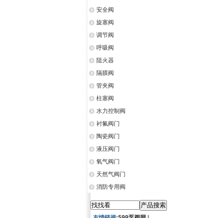
安全阀
旋塞阀
调节阀
呼吸阀
阻火器
隔膜阀
管夹阀
柱塞阀
水力控制阀
衬氟阀门
陶瓷阀门
液压阀门
氧气阀门
天然气阀门
消防专用阀
友情链接:
599泵阀网
|