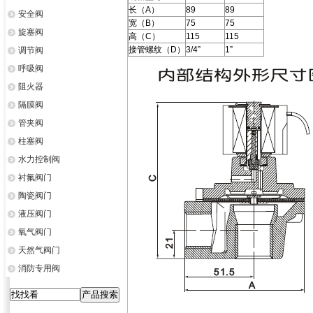
长（A）
89
89
安全阀
宽（B）
75
75
旋塞阀
高（C）
115
115
接管螺纹（D）
3/4”
1”
调节阀
呼吸阀
阻火器
隔膜阀
管夹阀
柱塞阀
水力控制阀
衬氟阀门
陶瓷阀门
液压阀门
氧气阀门
天然气阀门
消防专用阀