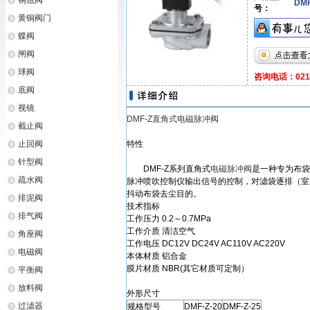
钢瓶阀
DMF
号：
黄铜阀门
蝶阀
闸阀
球阀
咨询电话：021-6
底阀
视镜
DMF-Z直角式电磁脉冲阀
截止阀
止回阀
特性
针型阀
DMF-Z系列直角式
电磁脉冲阀
是一种专为布袋
疏水阀
脉冲喷吹控制仪输出信号的控制，对滤袋逐排（室
抖动布袋去尘目的。
排泥阀
技术指标
排气阀
工作压力 0.2～0.7MPa
工作介质 清洁空气
角座阀
工作电压 DC12V DC24V AC110V AC220V
电磁阀
本体材质 铝合金
膜片材质 NBR(其它材质可定制）
平衡阀
放料阀
外形尺寸
过滤器
规格型号
DMF-Z-20
DMF-Z-25