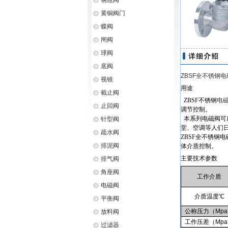
钢瓶阀
黄铜阀门
蝶阀
闸阀
球阀
底阀
ZBSF全不锈钢
视镜
用途
截止阀
ZBSF不锈钢
电
止回阀
调节控制。
本系列电磁阀可
针型阀
堂、空调等人们
疏水阀
ZBSF全不锈钢电
排泥阀
体介质控制。
主要技术参数
排气阀
角座阀
工作介质
电磁阀
介质温度℃
平衡阀
公称压力（Mp
放料阀
工作压差（Mp
过滤器