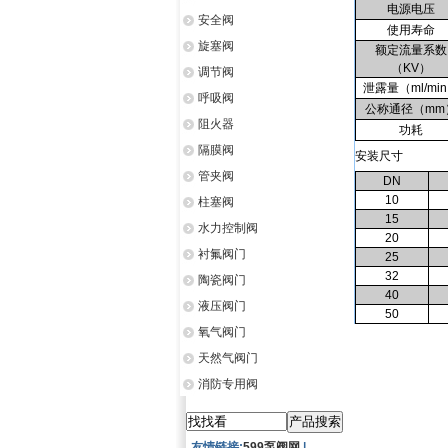
电源电压
安全阀
使用寿命
旋塞阀
额定流量系数
（KV）
调节阀
泄露量（ml/mi
呼吸阀
公称通径（mm
阻火器
功耗
隔膜阀
安装尺寸
管夹阀
DN
10
柱塞阀
15
水力控制阀
20
衬氟阀门
25
32
陶瓷阀门
40
液压阀门
50
氧气阀门
天然气阀门
消防专用阀
友情链接:
599泵阀网
|