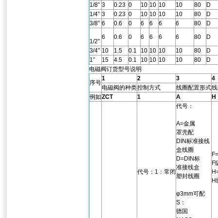
1/8”
3
0.23
0
10
10
10
10
80
D
1/4”
3
0.23
0
10
10
10
10
80
D
3/8”
6
0.6
0
6
6
6
6
80
D
6
0.6
0
6
6
6
6
80
D
1/2”
3/4”
10
1.5
0.1
10
10
10
10
80
D
1”
15
4.5
0.1
10
10
10
10
80
D
电磁阀订货型号说明
1
2
3
4
序号
电磁阀的种类
控制方式
线圈配置形式
线
例如
ZCT
1
A
H
代号：
A=金属
罩壳配
DIN标准接线
盒线圈
F
D=DIN标
F
准接线盒
代号：1：常闭
H
塑封线圈
H
φ3mm可配
S：
德国