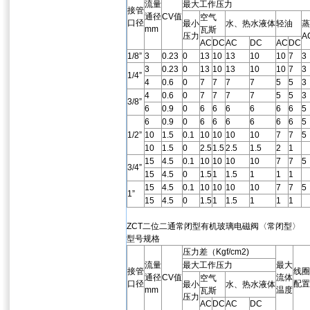
流量
最大工作压力
接管
通径
CV值
空气
口径
最小
水、热水液体
轻油
蒸
mm
瓦斯
压力
A
AC
DC
AC
DC
AC
DC
1/8”
3
0.23
0
13
10
13
10
10
7
3
3
0.23
0
13
10
13
10
10
7
3
1/4”
4
0.6
0
7
7
7
7
5
5
3
4
0.6
0
7
7
7
7
5
5
3
3/8”
6
0.9
0
6
6
6
6
6
6
5
6
0.9
0
6
6
6
6
6
6
5
1/2”
10
1.5
0.1
10
10
10
10
7
7
5
10
1.5
0
2.5
1.5
2.5
1.5
2
1
15
4.5
0.1
10
10
10
10
7
7
5
3/4”
15
4.5
0
1.5
1
1.5
1
1
1
15
4.5
0.1
10
10
10
10
7
7
5
1”
15
4.5
0
1.5
1
1.5
1
1
1
ZCT二位二通常闭型有机玻璃电磁阀〈常闭型〉
型号规格
压力差（Kgf/cm2)
流量
最大工作压力
最大
接管
线圈
通径
CV值
流体
空气
口径
配置
最小
水、热水液体
mm
温度
瓦斯
压力
AC
DC
AC
DC