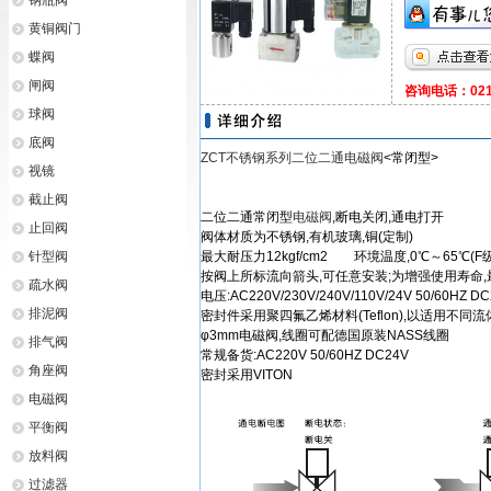
钢瓶阀
黄铜阀门
蝶阀
闸阀
咨询电话：021-
球阀
底阀
ZCT不锈钢系列二位二通电磁阀
<常闭型>
视镜
截止阀
二位二通常闭型
电磁阀
,断电关闭,通电打开
止回阀
阀体材质为不锈钢,有机玻璃,铜(定制)
针型阀
最大耐压力12kgf/cm2 环境温度,0℃～65℃(F级
按阀上所标流向箭头,可任意安装;为增强使用寿命,
疏水阀
电压:AC220V/230V/240V/110V/24V 50/60HZ
排泥阀
密封件采用聚四氟乙烯材料(Teflon),以适用不同
φ3mm电磁阀,线圈可配德国原装NASS线圈
排气阀
常规备货:AC220V 50/60HZ DC24V
角座阀
密封采用VITON
电磁阀
平衡阀
放料阀
过滤器