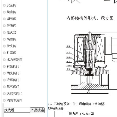
安全阀
旋塞阀
调节阀
呼吸阀
阻火器
隔膜阀
管夹阀
柱塞阀
水力控制阀
衬氟阀门
陶瓷阀门
液压阀门
氧气阀门
天然气阀门
消防专用阀
ZCT不锈钢系列二位二通电磁阀〈常闭型〉
型号规格表
压力差（Kgf/cm2)