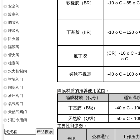
软橡胶（BR）
-10 o C～85 o C
安全阀
旋塞阀
调节阀
呼吸阀
丁基胶（IIR）
-10 o C～120 o 
阻火器
隔膜阀
（CR）-10 o C～
管夹阀
氯丁胶
o C
柱塞阀
水力控制阀
铸铁不视裹
-40 o C～100 o 
衬氟阀门
陶瓷阀门
隔膜材质的推荐使用范围：
液压阀门
隔膜材质（代号）
适宜温
氧气阀门
丁基胶（B级）
-40 o C～10
天然气阀门
天然胶（Q级）
-50 o C～10
消防专用阀
主要性能参数：
公称通径
工作压力
型号