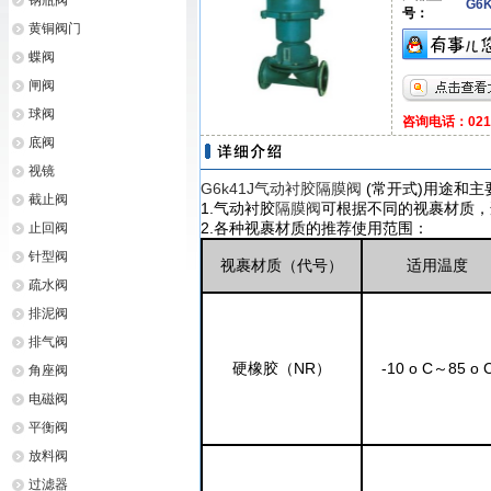
钢瓶阀
G6K
号：
黄铜阀门
蝶阀
闸阀
球阀
咨询电话：021-6
底阀
视镜
G6k41J气动衬胶隔膜阀
(常开式)用途和主
截止阀
1.气动衬胶
隔膜阀
可根据不同的视裹材质，
2.各种视裹材质的推荐使用范围：
止回阀
针型阀
视裹材质（代号）
适用温度
疏水阀
排泥阀
排气阀
硬橡胶（NR）
-10 o C～85 o 
角座阀
电磁阀
平衡阀
放料阀
过滤器