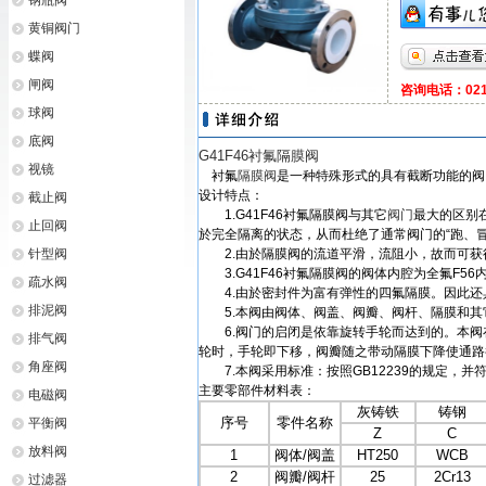
钢瓶阀
黄铜阀门
蝶阀
闸阀
咨询电话：021-
球阀
底阀
G41F46衬氟隔膜阀
视镜
衬氟
隔膜阀
是一种特殊形式的具有截断功能的阀
设计特点：
截止阀
1.G41F46衬氟隔膜阀与其它
阀门
最大的区别
止回阀
於完全隔离的状态，从而杜绝了通常阀门的“跑、冒
针型阀
2.由於隔膜阀的流道平滑，流阻小，故而可获
3.G41F46衬氟隔膜阀的阀体内腔为全氟F5
疏水阀
4.由於密封件为富有弹性的四氟隔膜。因此还
排泥阀
5.本阀由阀体、阀盖、阀瓣、阀杆、隔膜和其
6.阀门的启闭是依靠旋转手轮而达到的。本阀
排气阀
轮时，手轮即下移，阀瓣随之带动隔膜下降使通路
角座阀
7.本阀采用标准：按照GB12239的规定，并符合
主要零部件材料表：
电磁阀
灰铸铁
铸钢
序号
零件名称
平衡阀
Z
C
放料阀
1
阀体/阀盖
HT250
WCB
2
阀瓣/阀杆
25
2Cr13
过滤器