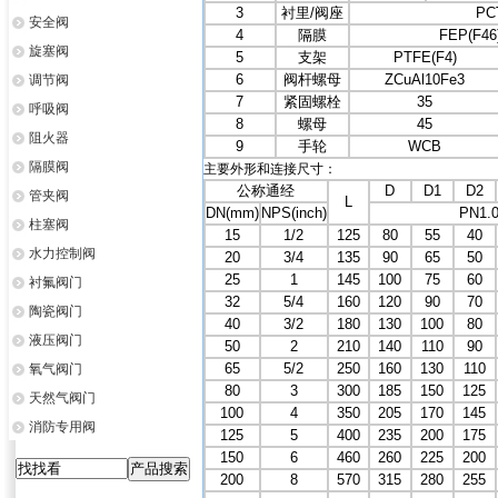
3
衬里/阀座
PC
安全阀
4
隔膜
FEP(F4
旋塞阀
5
支架
PTFE(F4)
6
阀杆螺母
ZCuAl10Fe3
调节阀
7
紧固螺栓
35
呼吸阀
8
螺母
45
阻火器
9
手轮
WCB
隔膜阀
主要外形和连接尺寸：
公称通经
D
D1
D2
管夹阀
L
DN(mm)
NPS(inch)
PN1.
柱塞阀
15
1/2
125
80
55
40
水力控制阀
20
3/4
135
90
65
50
25
1
145
100
75
60
衬氟阀门
32
5/4
160
120
90
70
陶瓷阀门
40
3/2
180
130
100
80
液压阀门
50
2
210
140
110
90
65
5/2
250
160
130
110
氧气阀门
80
3
300
185
150
125
天然气阀门
100
4
350
205
170
145
消防专用阀
125
5
400
235
200
175
150
6
460
260
225
200
200
8
570
315
280
255