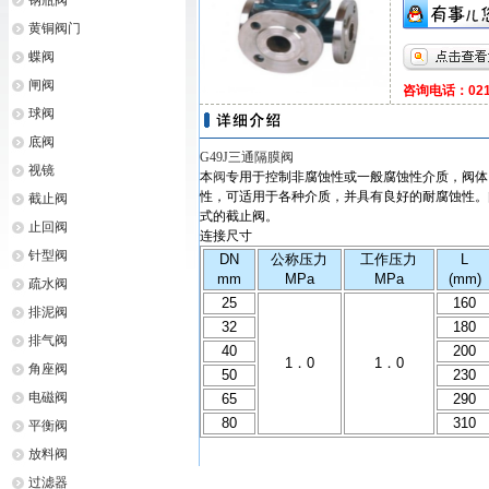
钢瓶阀
黄铜阀门
蝶阀
闸阀
咨询电话：021-
球阀
底阀
G49J三通隔膜阀
视镜
本
阀
专用于控制非腐蚀性或一般腐蚀性介质，阀体
性，可适用于各种介质，并具有良好的耐腐蚀性。
截止阀
式的截止阀。
止回阀
连接尺寸
针型阀
DN
公称压力
工作压力
L
mm
MPa
MPa
(mm)
疏水阀
25
160
排泥阀
32
180
排气阀
40
200
1．0
1．0
角座阀
50
230
电磁阀
65
290
80
310
平衡阀
放料阀
过滤器