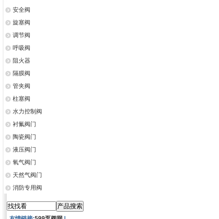
安全阀
旋塞阀
调节阀
呼吸阀
阻火器
隔膜阀
管夹阀
柱塞阀
水力控制阀
衬氟阀门
陶瓷阀门
液压阀门
氧气阀门
天然气阀门
消防专用阀
友情链接:
599泵阀网
|