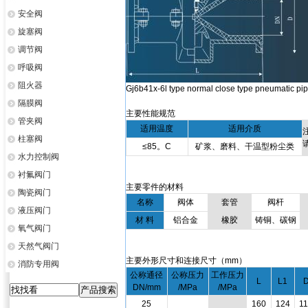
安全阀
旋塞阀
调节阀
呼吸阀
阻火器
Gj6b41x-6l type normal close type pneumatic pi
隔膜阀
主要性能规范
管夹阀
适用温度
适用介质
柱塞阀
≤85。C
矿浆、磨料、干温型粉尘类
水力控制阀
衬氟阀门
主要零件的材料
陶瓷阀门
名称
阀体
套管
阀杆
液压阀门
材 料
铝合金
橡胶
铸铜、碳钢
氧气阀门
天然气阀门
主要外形尺寸和连接尺寸（mm）
消防专用阀
公称通径
公称压力
工作压力
L
L1
DN/mm
/MPa
/MPa
25
160
124
1