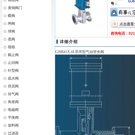
钢瓶阀
GJ6
号：
黄铜阀门
蝶阀
闸阀
球阀
咨询电话：021-6
底阀
视镜
GJ6B41X-6L常闭型气动管夹阀
截止阀
止回阀
针型阀
疏水阀
排泥阀
排气阀
角座阀
电磁阀
平衡阀
放料阀
过滤器