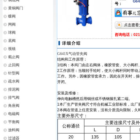
钢瓶阀
G64
号：
黄铜阀门
蝶阀
闸阀
球阀
咨询电话：021-6
底阀
视镜
G641X气动管夹阀
截止阀
结构和工作原理：
止回阀
1结构：本
阀门
由左右阀体，橡胶管套、大小阀杆
2工作原理：当顺转手轮时，使大小阀杆同时带动
针型阀
工作。另外，因橡胶管套承力，因此在开关时，操
疏水阀
开闭。
排泥阀
安装及维修：
排气阀
伸向电触槽然后用铜丝或不锈钢箍扎紧二端。
1本厂生产管夹阀尺寸符合机械工业部标准，出厂前经
角座阀
2本阀在管道上任意安装，没有介质流向限制，久
电磁阀
主要外形尺寸：
平衡阀
主要连接尺寸及外型尺寸 M
公称通径
L
D
放料阀
20
135
105
过滤器