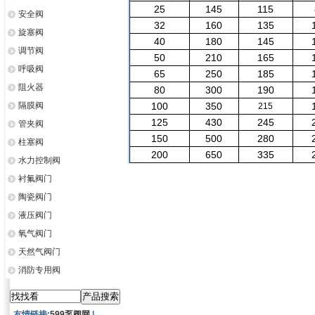
25
145
115
安全阀
32
160
135
旋塞阀
40
180
145
调节阀
50
210
165
呼吸阀
65
250
185
阻火器
80
300
190
隔膜阀
100
350
215
125
430
245
管夹阀
150
500
280
柱塞阀
200
650
335
水力控制阀
衬氟阀门
陶瓷阀门
液压阀门
氧气阀门
天然气阀门
消防专用阀
友情链接:
599泵阀网
|