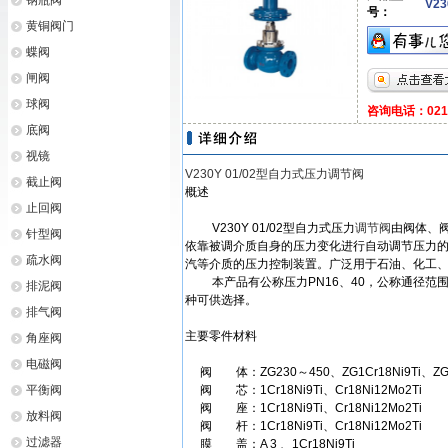
钢瓶阀
V23
号：
黄铜阀门
蝶阀
闸阀
球阀
咨询电话：021-6
底阀
视镜
V230Y 01/02型自力式压力调节阀
截止阀
概述
止回阀
V230Y 01/02型自力式压力
调节阀
由阀体、
针型阀
依靠被调介质自身的压力变化进行自动调节压力
疏水阀
汽等介质的压力控制装置。广泛用于石油、化工
本产品有公称压力PN16、40，公称通径范围20
排泥阀
种可供选择。
排气阀
主要零件材料
角座阀
电磁阀
阀 体：ZG230～450、ZG1Cr18Ni9Ti、ZGCr
平衡阀
阀 芯：1Cr18Ni9Ti、Cr18Ni12Mo2Ti
阀 座：1Cr18Ni9Ti、Cr18Ni12Mo2Ti
放料阀
阀 杆：1Cr18Ni9Ti、Cr18Ni12Mo2Ti
过滤器
膜 盖：A 3 、1Cr18Ni9Ti