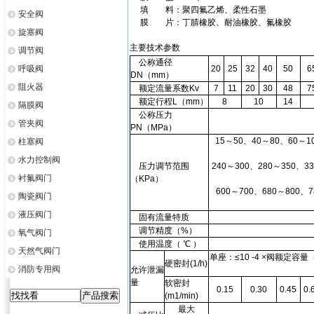
填 料：聚四氟乙烯、柔性石墨
安全阀
膜 片：丁腈橡胶、耐油橡胶、氟橡胶
旋塞阀
主要技术参数
调节阀
公称通径
呼吸阀
20
25
32
40
50
6
DN（mm）
阻火器
额定流量系数Kv
7
11
20
30
48
7
额定行程L（mm）
8
10
14
隔膜阀
公称压力
管夹阀
PN（MPa）
15～50、40～80、60～1
柱塞阀
水力控制阀
压力调节范围
240～300、280～350、3
衬氟阀门
（KPa）
600～700、680～800、7
陶瓷阀门
液压阀门
固有流量特质
调节精度（%）
氧气阀门
使用温度（ ℃ ）
天然气阀门
单座：≤10 -4 ×阀额定容
硬密封(1/h)
消防专用阀
允许泄漏
量
软密封
0.15
0.30
0.45
0.
(m1/min)
最大