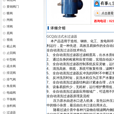
钢瓶阀
黄铜阀门
蝶阀
闸阀
咨询电话：021-
球阀
底阀
GCQ自洁式水过滤器
视镜
本产品适用于造纸、钢铁、化工、发电和环
利运行，是一种先进、高效且易操作的全自动
截止阀
全自动清洗
过滤器
技术特点
止回阀
1、 全自动清洗过滤器过滤精度高，出水水质
2、 通过自身的检索和应变功能，实现自动
针型阀
3、 全自动清洗过滤器控制系统反应灵敏，
疏水阀
4、 清洗高效、彻底，系统可恢复性强，滤网
排泥阀
5、 全自动清洗过滤器反冲洗的同时不中断正
6、 反冲洗历时短，反洗水耗仅为正常产水量的0
排气阀
7、 全自动清洗过滤器结构设计紧凑合理，占
角座阀
8、 设备易损件少，无耗材，运行维护费用低
9、 全自动清洗过滤器应用领域广，可适用不
电磁阀
全自动清洗过滤器原理及流程
平衡阀
压力原水由进水口进入机体，首先以外压方
中的细小杂质，最后由出水口送往用水点。
放料阀
随着过滤介质中各种污染物在细滤网内侧的
过滤器