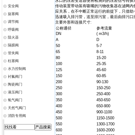
水口的压差变送器便将检测到的压差信号转换成
传动装置带动装有吸嘴的污物收集器在滤网内
安全阀
应关系，在不中断正常运行的前提下，只借助
旋塞阀
迅速吸入排污管，送至排污室，最后由排污口
调节阀
主要外形和连接尺寸:
公称通径
参考流量
呼吸阀
DN
( m3/h)
阻火器
A
D
隔膜阀
50
5-7
65
8-11
管夹阀
80
15-20
柱塞阀
100
25-35
水力控制阀
125
45-60
150
60-85
衬氟阀门
200
90-130
陶瓷阀门
250
150-250
液压阀门
300
250-400
350
450-650
氧气阀门
400
650-900
天然气阀门
450
900-1100
消防专用阀
500
1150-1500
550
1300-1700
600
1600-2000