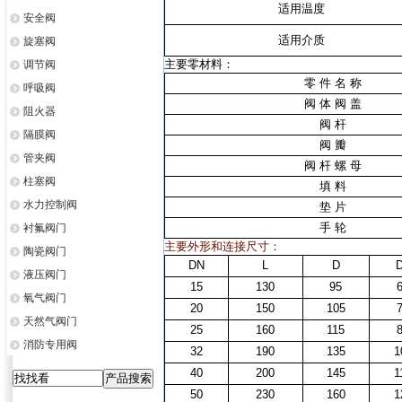
适用温度
安全阀
适用介质
旋塞阀
主要零材料：
调节阀
零 件 名 称
呼吸阀
阀 体 阀 盖
阻火器
阀 杆
隔膜阀
阀 瓣
管夹阀
阀 杆 螺 母
柱塞阀
填 料
水力控制阀
垫 片
手 轮
衬氟阀门
主要外形和连接尺寸：
陶瓷阀门
DN
L
D
液压阀门
15
130
95
氧气阀门
20
150
105
天然气阀门
25
160
115
消防专用阀
32
190
135
1
40
200
145
1
50
230
160
1