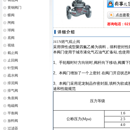
钢瓶阀
黄铜阀门
蝶阀
闸阀
咨询电话：021-
球阀
底阀
J41N燃气截止阀
视镜
采用弹性成型聚四氟乙烯为填料，填料密封性
本阀门使用于城市液化气石油气贮备站,也使用
截止阀
止回阀
1、手轮顺时针方向转时,阀杆向下移动,阀瓣
针型阀
2、本阀门增加了一个上密封.在阀门开启状态
疏水阀
排泥阀
3、本阀门采用尼龙制品作密封面,填料为软成形
途和性能规范
排气阀
角座阀
压力等级
电磁阀
1.6
平衡阀
公称压力(Mpa)
2.5
放料阀
4.0
过滤器