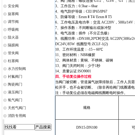
2、阀门规格：螺纹连接 G1/2“、G3/4”、G1“；法兰
安全阀
3、工作压力：0.5bar～6bar
4、电气防护等级：CEI IP65/IP67
旋塞阀
5、防爆等级：Eexm Ⅱ T4/ Eexm Ⅱ T5
调节阀
6、工作电压及电功率：交流 AC220V，50Hz/14V；直流
7、操作系数：不间断输出或脉冲型
呼吸阀
8、电气连接：插件（不分正负极）
阻火器
9、线圈功率: ≤DN100,20℃时交流 AC220V,50Hz/2
DC24V,/85W 线圈型号:ZCLF-1(2)
隔膜阀
10、工作环境温度：-15～60℃
管夹阀
11、密封材料：NBR橡胶
12、阀体材质：黄铜、不锈钢、碳钢
柱塞阀
13、阀门关闭时间：少于1秒
水力控制阀
14、质量认证:ISO9001
衬氟阀门
四、手动复位操作过程
当阀门被切断，管道漏气故障排除后，工作人员需
陶瓷阀门
松开手，也不会被切断。（除非再给阀门线圈通电
液压阀门
注：手动复位必须在电磁阀线圈断电时操作。
氧气阀门
规格
天然气阀门
消防专用阀
DN15-DN100
可