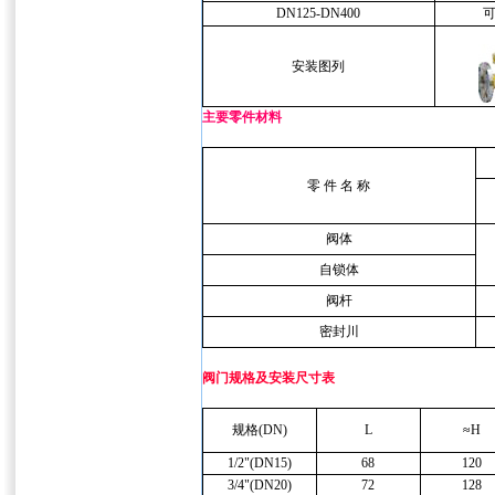
DN125-DN400
可
安装图列
主要零件材料
零 件 名 称
阀体
自锁体
阀杆
密封川
阀门规格及安装尺寸表
规格(DN)
L
≈H
1/2"(DN15)
68
120
3/4"(DN20)
72
128