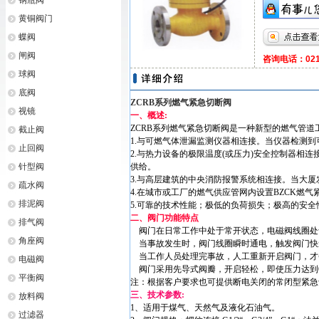
钢瓶阀
黄铜阀门
蝶阀
闸阀
咨询电话：021-
球阀
底阀
ZCRB系列燃气紧急切断阀
视镜
一、概述:
ZCRB系列燃气紧急切断阀是一种新型的燃气管道
截止阀
1.与可燃气体泄漏监测仪器相连接。当仪器检测
止回阀
2.与热力设备的极限温度(或压力)安全控制器相
针型阀
供给。
3.与高层建筑的中央消防报警系统相连接。当大
疏水阀
4.在城市或工厂的燃气供应管网内设置BZCK燃气
排泥阀
5.可靠的技术性能；极低的负荷损失；极高的安
二、阀门功能特点
排气阀
阀门在日常工作中处于常开状态，电磁阀线圈处
角座阀
当事故发生时，阀门线圈瞬时通电，触发阀门快
当工作人员处理完事故，人工重新开启阀门，才
电磁阀
阀门采用先导式阀瓣，开启轻松，即使压力达到6b
平衡阀
注：根据客户要求也可提供断电关闭的常闭型紧急
三、技术参数:
放料阀
1、适用于煤气、天然气及液化石油气。
过滤器