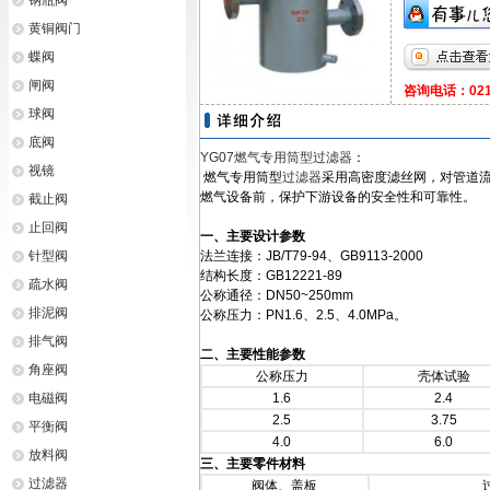
钢瓶阀
黄铜阀门
蝶阀
闸阀
咨询电话：021-
球阀
底阀
YG07燃气专用筒型过滤器
：
视镜
燃气专用筒型
过滤器
采用高密度滤丝网，对管道
燃气设备前，保护下游设备的安全性和可靠性。
截止阀
止回阀
一、主要设计参数
针型阀
法兰连接：JB/T79-94、GB9113-2000
结构长度：GB12221-89
疏水阀
公称通径：DN50~250mm
排泥阀
公称压力：PN1.6、2.5、4.0MPa。
排气阀
二、主要性能参数
角座阀
公称压力
壳体试验
电磁阀
1.6
2.4
2.5
3.75
平衡阀
4.0
6.0
放料阀
三、主要零件材料
过滤器
阀体、盖板