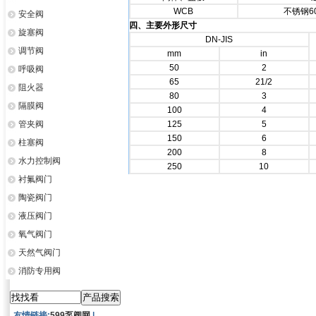
WCB
不锈钢60
安全阀
四、主要外形尺寸
旋塞阀
DN-JIS
调节阀
mm
in
50
2
呼吸阀
65
21/2
阻火器
80
3
隔膜阀
100
4
管夹阀
125
5
150
6
柱塞阀
200
8
水力控制阀
250
10
衬氟阀门
陶瓷阀门
液压阀门
氧气阀门
天然气阀门
消防专用阀
友情链接:
599泵阀网
|