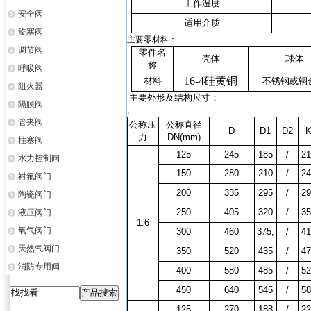
工作温度
安全阀
适用介质
旋塞阀
主要零材料：
调节阀
零件名
壳体
球体
称
呼吸阀
16-4
硅黄铜
材料
不锈钢或铜
阻火器
主要外形及结构尺寸：
隔膜阀
,
管夹阀
公称压
公称直径
D
D1
D2
力
DN(mm)
柱塞阀
125
245
185
/
21
水力控制阀
150
280
210
/
24
衬氟阀门
200
335
295
/
29
陶瓷阀门
250
405
320
/
35
液压阀门
1.6
氧气阀门
300
460
375,
/
41
天然气阀门
350
520
435
/
47
消防专用阀
400
580
485
/
52
450
640
545
/
58
125
270
188
/
22