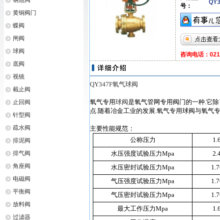
钢瓶阀
QY3
号：
黄铜阀门
蝶阀
闸阀
球阀
咨询电话：021-6
底阀
视镜
QY347F氧气球阀
截止阀
氧气专用
球阀
是氧气管网专用阀门的一种
.
它除
止回阀
点
.
随着冶金工业的发展
.
氧气专用球阀与氧气
针型阀
疏水阀
主要性能规范：
公称压力
1.
排泥阀
排气阀
水压强度试验压力
Mpa
2.
角座阀
水压密封试验压力
Mpa
1.7
电磁阀
气压强度试验压力
Mpa
1.7
平衡阀
气压密封试验压力
Mpa
1.7
放料阀
最大工作压力
Mpa
1.
过滤器