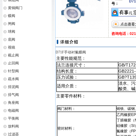
钢瓶阀
D71
号：
黄铜阀门
蝶阀
闸阀
球阀
咨询电话：021-6
底阀
视镜
D71F手动衬氟蝶阀
截止阀
主要性能规范
：
止回阀
法兰连接尺寸：
GB/T172
结构长度：
GB2221
针型阀
压力试验：
GB?T13
疏水阀
淡水、污
适用介质：
排泥阀
酸类、碱
排气阀
主要零件材料
：
角座阀
阀门材料：
铸铁、碳钢
电磁阀
乙丙橡胶EPD
平衡阀
丁腈橡胶（N
硅橡胶（SI）
放料阀
密封材料：
氟橡胶（FPM
过滤器