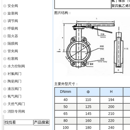
氟丁橡胶（C
安全阀
聚四氟乙烯塑
图片结构
：
旋塞阀
调节阀
呼吸阀
阻火器
隔膜阀
管夹阀
柱塞阀
水力控制阀
衬氟阀门
陶瓷阀门
主要外型尺寸
：
液压阀门
DNmm
ф
H
氧气阀门
40
110
194
天然气阀门
50
125
200
消防专用阀
65
145
210
80
160
220
100
180
240