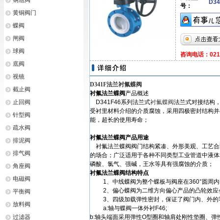
钢瓶阀
D34
号：
黄铜阀门
蝶阀
闸阀
球阀
咨询电话：021-6
底阀
视镜
D341F法兰衬氟蝶阀
截止阀
衬氟法兰蝶阀
产品概述
止回阀
D341F46系列法兰式
衬氟蝶阀
法兰式对接结构
受衬里材料介绍的介质腐蚀，采用四极密封结构并
针型阀
能，超长的使用寿命；
疏水阀
衬氟法兰蝶阀产品用途
排泥阀
衬氟法兰蝶阀阀门结构紧凑、外形美观、工艺合
排气阀
的场合；广泛适用于各种不同类型工业管道中液体
磷酸、氯气、强碱，王水等具有强腐蚀的介质；
角座阀
衬氟法兰蝶阀结构特点
电磁阀
1、中线蝶阀为整个蝶板与阀座在360°圆周内
2、偏心蝶阀为二维方向偏心产品的凸轮效应会
平衡阀
3、四级加载弹性密封，保证了阀门内、外的
放料阀
a:轴与蝶阀一体外衬F46;
过滤器
b:轴头端面采用弹性O型圈和轴肩处刚性垫圈、弹