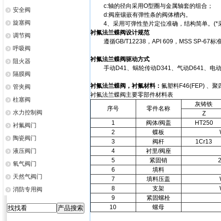
c:轴的径向采用O型圈与金属轴套的组合；
安全阀
d:阀座镶嵌有弹性条的阀体槽内。
旋塞阀
4、采用可弹性垫片定位准确，结构简单。(*采
衬氟法兰蝶阀设计规范
调节阀
遵循GB/T12238，API 609，MSS SP-67标
呼吸阀
衬氟法兰蝶阀驱动方式
阻火器
手动D41、蜗轮传动D341、气动D641、电动D
隔膜阀
衬氟法兰蝶阀，衬氟材料：
氟塑料F46(FEP) 、
管夹阀
衬氟法兰蝶阀主要零部件材料表
柱塞阀
灰铸铁
序号
零件名称
水力控制阀
Z
1
阀体/阀盖
HT250
衬氟阀门
2
蝶板
陶瓷阀门
3
阀杆
1Cr13
液压阀门
4
衬里/阀座
5
紧固销
氧气阀门
6
填料
天然气阀门
7
填料压盖
8
支架
消防专用阀
9
紧固螺栓
10
螺母