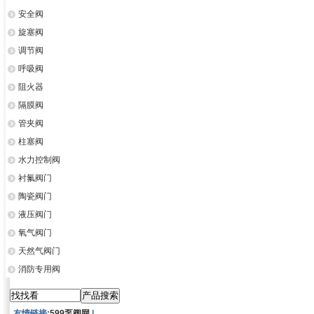
安全阀
旋塞阀
调节阀
呼吸阀
阻火器
隔膜阀
管夹阀
柱塞阀
水力控制阀
衬氟阀门
陶瓷阀门
液压阀门
氧气阀门
天然气阀门
消防专用阀
友情链接:
599泵阀网
|