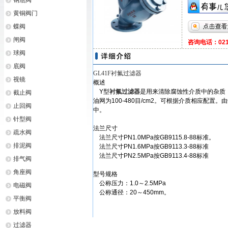
钢瓶阀
黄铜阀门
蝶阀
闸阀
咨询电话：021-
球阀
底阀
GL41F衬氟过滤器
视镜
概述
Y型
衬氟过滤器
是用来清除腐蚀性介质中的杂质，保
截止阀
油网为100-480目/cm2。可根据介质相应
止回阀
中。
针型阀
法兰尺寸
疏水阀
法兰尺寸PN1.0MPa按GB9115.8-88标准。
排泥阀
法兰尺寸PN1.6MPa按GB9113.3-88标准
法兰尺寸PN2.5MPa按GB9113.4-88标准
排气阀
角座阀
型号规格
公称压力：1.0～2.5MPa
电磁阀
公称通径：20～450mm。
平衡阀
放料阀
过滤器