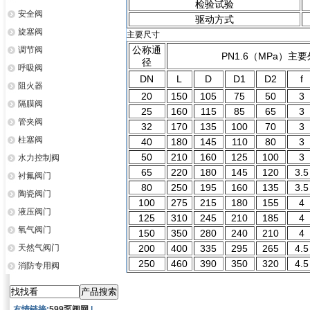
检验试验
安全阀
驱动方式
旋塞阀
主要尺寸
公称通
调节阀
PN1.6（MPa）
径
呼吸阀
DN
L
D
D1
D2
f
阻火器
20
150
105
75
50
3
隔膜阀
25
160
115
85
65
3
管夹阀
32
170
135
100
70
3
柱塞阀
40
180
145
110
80
3
50
210
160
125
100
3
水力控制阀
65
220
180
145
120
3.5
衬氟阀门
80
250
195
160
135
3.5
陶瓷阀门
100
275
215
180
155
4
液压阀门
125
310
245
210
185
4
氧气阀门
150
350
280
240
210
4
天然气阀门
200
400
335
295
265
4.5
250
460
390
350
320
4.5
消防专用阀
友情链接:
599泵阀网
|