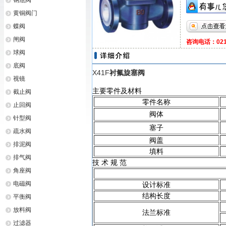
钢瓶阀
黄铜阀门
蝶阀
闸阀
咨询电话：021-
球阀
底阀
X41F
衬氟旋塞阀
视镜
主要零件及材料
截止阀
零件名称
止回阀
阀体
针型阀
塞子
疏水阀
阀盖
排泥阀
填料
排气阀
技 术 规 范
角座阀
电磁阀
设计标准
结构长度
平衡阀
放料阀
法兰标准
过滤器