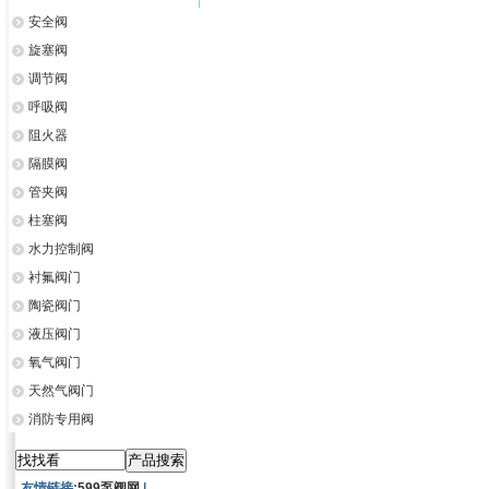
安全阀
旋塞阀
调节阀
呼吸阀
阻火器
隔膜阀
管夹阀
柱塞阀
水力控制阀
衬氟阀门
陶瓷阀门
液压阀门
氧气阀门
天然气阀门
消防专用阀
友情链接:
599泵阀网
|