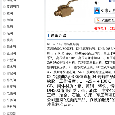
钢瓶阀
KH
号：
黄铜阀门
蝶阀
闸阀
球阀
咨询电话：021-6
底阀
视镜
KHB-SAE矿用高压球阀
截止阀
高压球阀
CJZQ
系列、
KHB
高压
球阀
、
KHB-20SR.
止回阀
KHP
（
PKH
）系列、
BME
系列高压球阀、高压球
系列、高压球阀
KHB
、高压内牙球阀
KHB
、高压
针型阀
系列球式电磁换向阀、
YJF
型高压截止阀、
JZF
型
疏水阀
型单向液压锁、
YS6
型双向液压锁、
F42
型双向液
XYF
系列卸荷溢流阀、
SXYF
系列卸荷溢流阀组、
排泥阀
02-铝质曲柄03-铸锌直柄04-铸锌曲
排气阀
橡胶、工作温度：1、-25～＋100℃、
GB
。阀体材质：钢、黄铜、铸铁、铸
角座阀
DN300适用介质：油，液体，连接代码：连接
电磁阀
工程、冶金、石油、机床、军工等液
公司坚持"优质的产品、真诚的服务"的
平衡阀
质量标准认证。
放料阀
过滤器