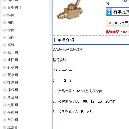
钢瓶阀
DA
号：
黄铜阀门
蝶阀
闸阀
球阀
咨询电话：021-6
底阀
视镜
DASH系列高压球阀
截止阀
止回阀
型号说明
针型阀
DASH—**—*
疏水阀
1 2 3
排泥阀
排气阀
1、产品代号：DASH型高压球阀
角座阀
2、公称通径：06、08、12、16、20mm
电磁阀
3、接头形式：A、B、AB
平衡阀
放料阀
过滤器