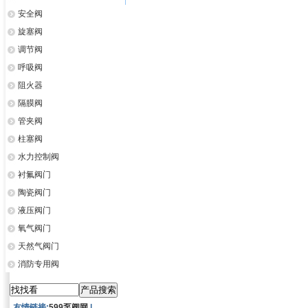
安全阀
旋塞阀
调节阀
呼吸阀
阻火器
隔膜阀
管夹阀
柱塞阀
水力控制阀
衬氟阀门
陶瓷阀门
液压阀门
氧气阀门
天然气阀门
消防专用阀
友情链接:
599泵阀网
|