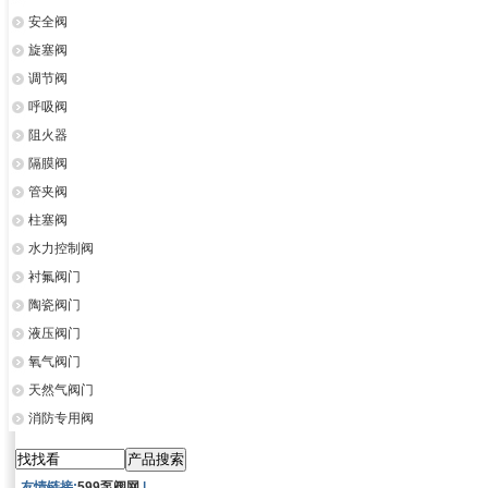
安全阀
旋塞阀
调节阀
呼吸阀
阻火器
隔膜阀
管夹阀
柱塞阀
水力控制阀
衬氟阀门
陶瓷阀门
液压阀门
氧气阀门
天然气阀门
消防专用阀
友情链接:
599泵阀网
|