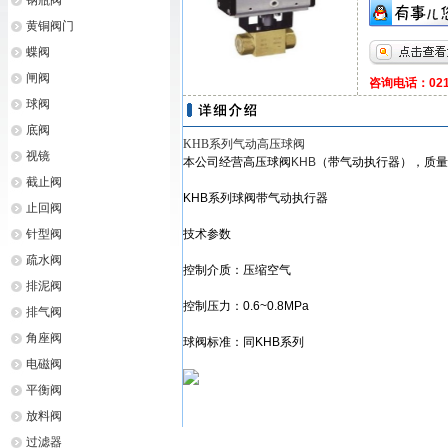
钢瓶阀
黄铜阀门
蝶阀
闸阀
咨询电话：021-
球阀
底阀
KHB系列气动高压球阀
视镜
本公司经营高压球阀
KHB
（带气动执行器），质量
截止阀
KHB系列球阀带气动执行器
止回阀
针型阀
技术参数
疏水阀
控制介质：压缩空气
排泥阀
控制压力：0.6~0.8MPa
排气阀
角座阀
球阀标准：同KHB系列
电磁阀
平衡阀
放料阀
过滤器