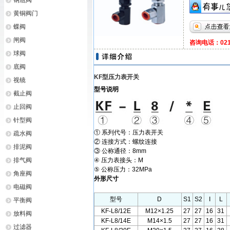
钢瓶阀
黄铜阀门
蝶阀
闸阀
咨询电话：021-
球阀
底阀
KF型压力表开关
视镜
型号说明
截止阀
止回阀
针型阀
① 系列代号：压力表开关
疏水阀
② 连接方式：螺纹连接
排泥阀
③ 公称通径：8mm
排气阀
④ 压力表接头：M
⑤ 公称压力：32MPa
角座阀
外形尺寸
电磁阀
型号
D
S1
S2
I
L
平衡阀
KF-L8/12E
M12×1.25
27
27
16
31
放料阀
KF-L8/14E
M14×1.5
27
27
16
31
过滤器