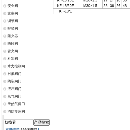
KF-L8/20E
M20×1.5
27
27
16
38
安全阀
KF-L8/30E
M30×1.5
38
38
26
48
KF-L8/E
旋塞阀
调节阀
呼吸阀
阻火器
隔膜阀
管夹阀
柱塞阀
水力控制阀
衬氟阀门
陶瓷阀门
液压阀门
氧气阀门
天然气阀门
消防专用阀
友情链接:
599泵阀网
|