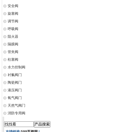
安全阀
旋塞阀
调节阀
呼吸阀
阻火器
隔膜阀
管夹阀
柱塞阀
水力控制阀
衬氟阀门
陶瓷阀门
液压阀门
氧气阀门
天然气阀门
消防专用阀
友情链接:
599泵阀网
|