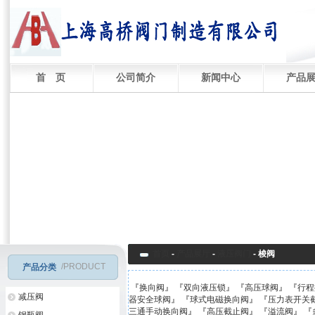
首 页
公司简介
新闻中心
产品
首页
-
产品展厅
-
液压阀门
-
梭阀
/PRODUCT
产品分类
『
换向阀
』 『
双向液压锁
』 『
高压球阀
』 『
行程
减压阀
器安全球阀
』 『
球式电磁换向阀
』 『
压力表开关
三通手动换向阀
』 『
高压截止阀
』 『
溢流阀
』 『