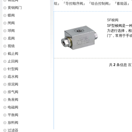
钢瓶阀
组
』 『
导控顺序阀
』 『
组合控制阀
』 『
蓄能器
』
黄铜阀门
蝶阀
SF梭阀
闸阀
SF型梭阀是一
球阀
力进行选择，相
门”，常用于手
底阀
视镜
截止阀
止回阀
共
2
条信息
首
针型阀
疏水阀
排泥阀
排气阀
角座阀
电磁阀
平衡阀
放料阀
过滤器