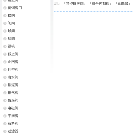
钢瓶阀
组
』 『
导控顺序阀
』 『
组合控制阀
』 『
蓄能器
』
黄铜阀门
蝶阀
闸阀
球阀
底阀
视镜
截止阀
止回阀
针型阀
疏水阀
排泥阀
排气阀
角座阀
电磁阀
平衡阀
放料阀
过滤器