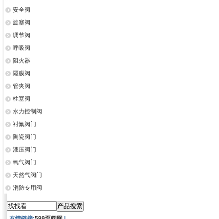
安全阀
旋塞阀
调节阀
呼吸阀
阻火器
隔膜阀
管夹阀
柱塞阀
水力控制阀
衬氟阀门
陶瓷阀门
液压阀门
氧气阀门
天然气阀门
消防专用阀
友情链接:
599泵阀网
|