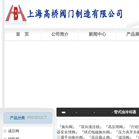
首 页
公司简介
新闻中心
产品
首页
-
产品展厅
-
液压阀门
-
管式油冷却器
/PRODUCT
产品分类
『
换向阀
』 『
双向液压锁
』 『
高压球阀
』 『
行程
减压阀
器安全球阀
』 『
球式电磁换向阀
』 『
压力表开关
三通手动换向阀
』 『
高压截止阀
』 『
溢流阀
』 『