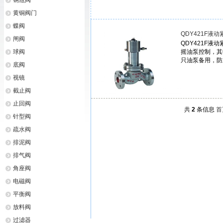
钢瓶阀
黄铜阀门
蝶阀
QDY421F液
闸阀
QDY421F液
球阀
摇油泵控制，其
只油泵备用，防
底阀
视镜
截止阀
止回阀
共
2
条信息
首
针型阀
疏水阀
排泥阀
排气阀
角座阀
电磁阀
平衡阀
放料阀
过滤器