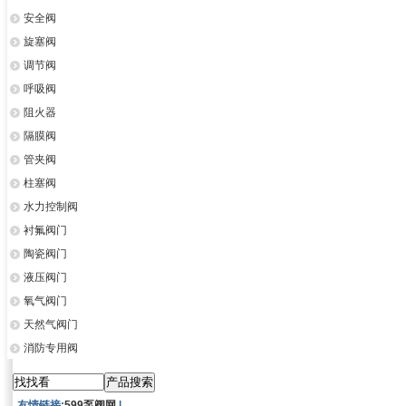
安全阀
旋塞阀
调节阀
呼吸阀
阻火器
隔膜阀
管夹阀
柱塞阀
水力控制阀
衬氟阀门
陶瓷阀门
液压阀门
氧气阀门
天然气阀门
消防专用阀
友情链接:
599泵阀网
|