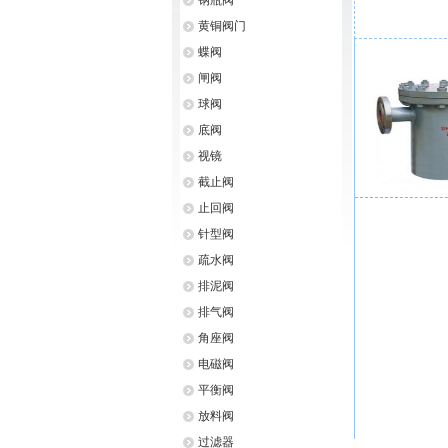
钢瓶阀
黄铜阀门
蝶阀
闸阀
球阀
底阀
视镜
截止阀
止回阀
针型阀
疏水阀
排泥阀
排气阀
角座阀
电磁阀
平衡阀
放料阀
过滤器