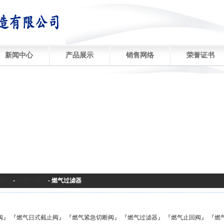
新闻中心
产品展示
销售网络
荣誉证书
展厅
-
天然气阀门
-
燃气过滤器
阀
』 『
燃气日式截止阀
』 『
燃气紧急切断阀
』 『
燃气过滤器
』 『
燃气止回阀
』 『
燃