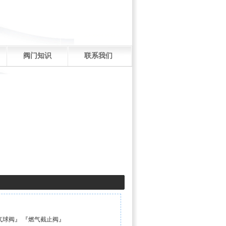
阀门知识
联系我们
气球阀
』 『
燃气截止阀
』