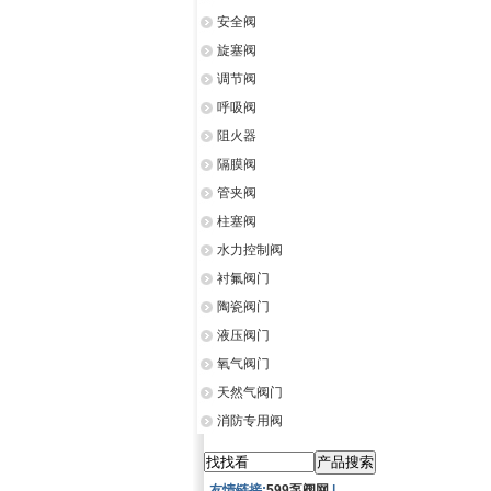
安全阀
旋塞阀
调节阀
呼吸阀
阻火器
隔膜阀
管夹阀
柱塞阀
水力控制阀
衬氟阀门
陶瓷阀门
液压阀门
氧气阀门
天然气阀门
消防专用阀
友情链接:
599泵阀网
|