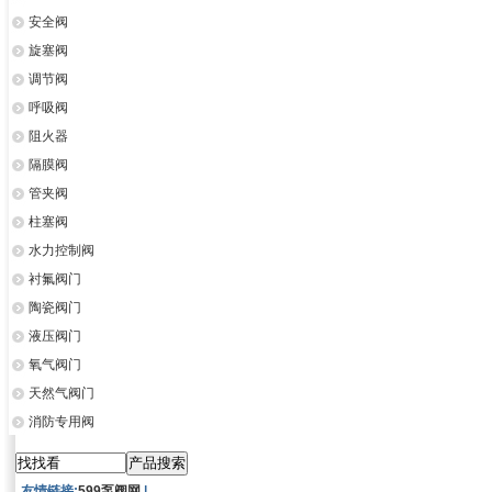
安全阀
旋塞阀
调节阀
呼吸阀
阻火器
隔膜阀
管夹阀
柱塞阀
水力控制阀
衬氟阀门
陶瓷阀门
液压阀门
氧气阀门
天然气阀门
消防专用阀
友情链接:
599泵阀网
|