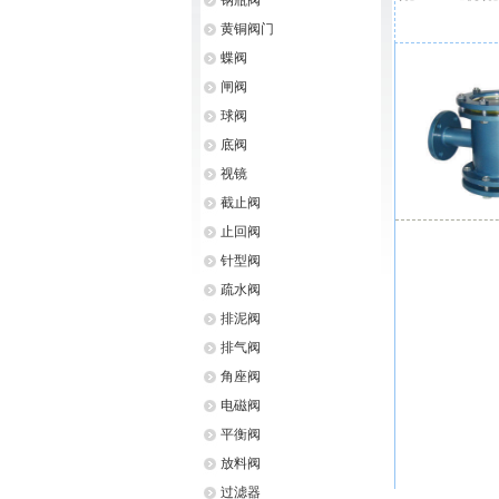
钢瓶阀
黄铜阀门
蝶阀
闸阀
球阀
底阀
视镜
截止阀
止回阀
针型阀
疏水阀
排泥阀
排气阀
角座阀
电磁阀
平衡阀
放料阀
过滤器