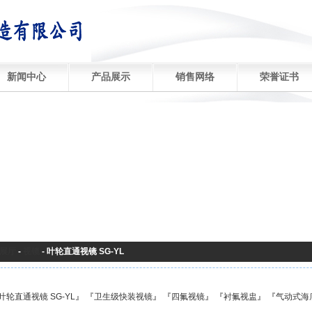
新闻中心
产品展示
销售网络
荣誉证书
展厅
-
视镜
-
叶轮直通视镜 SG-YL
叶轮直通视镜 SG-YL
』 『
卫生级快装视镜
』 『
四氟视镜
』 『
衬氟视盅
』 『
气动式海
』