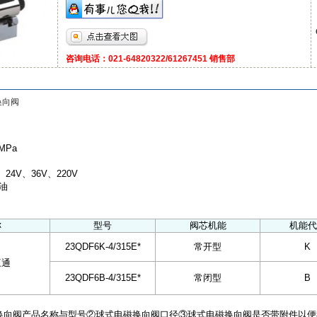
咨询电话：021-64820322/61267451 销售部
换向阀
MPa
m
24V、36V、220V
油
称
型号
阀芯机能
机能代
23QDF6K-4/315E*
常开型
K
三通
23QDF6B-4/315E*
常闭型
B
换向阀产品名称与型号②球式电磁换向阀口径③球式电磁换向阀是否带附件以便