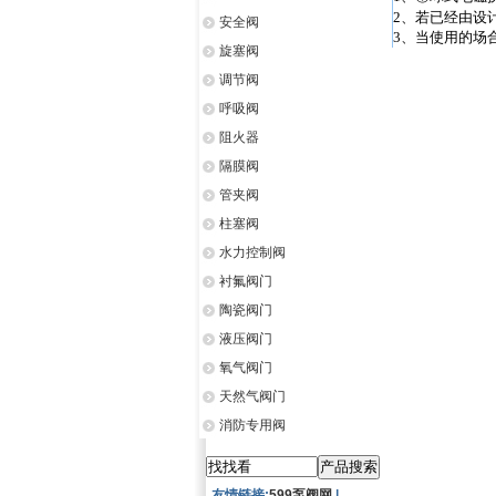
2
、若已经由设
安全阀
3
、当使用的场
旋塞阀
调节阀
呼吸阀
阻火器
隔膜阀
管夹阀
柱塞阀
水力控制阀
衬氟阀门
陶瓷阀门
液压阀门
氧气阀门
天然气阀门
消防专用阀
友情链接:
599泵阀网
|