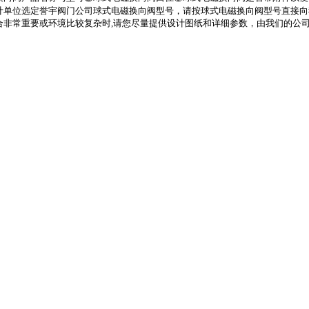
计单位选定誉宇阀门公司球式电磁换向阀型号，请按球式电磁换向阀型号直接向
合非常重要或环境比较复杂时
,
请您尽量提供设计图纸和详细参数，由我们的公