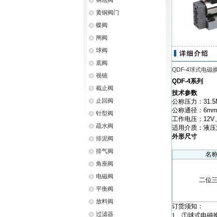
钢瓶阀
黄铜阀门
蝶阀
闸阀
球阀
底阀
QDF-4球式电磁
视镜
QDF-4系列
截止阀
技术参数
止回阀
公称压力：31.5
公称通径：6m
针型阀
工作电压：12V、
疏水阀
适用介质：液压
外形尺寸
排泥阀
排气阀
名
角座阀
电磁阀
二位
平衡阀
放料阀
订货须知：
过滤器
1
、①球式电磁