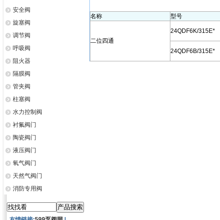
安全阀
名称
型号
旋塞阀
24QDF6K/315E*
调节阀
二位四通
呼吸阀
24QDF6B/315E*
阻火器
隔膜阀
管夹阀
柱塞阀
水力控制阀
衬氟阀门
陶瓷阀门
液压阀门
氧气阀门
天然气阀门
消防专用阀
友情链接:
599泵阀网
|