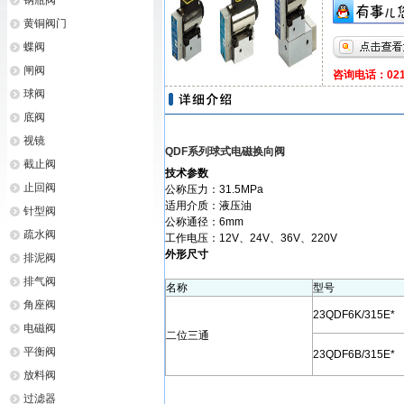
钢瓶阀
黄铜阀门
蝶阀
闸阀
咨询电话：021-
球阀
底阀
视镜
QDF系列球式电磁换向阀
截止阀
技术参数
止回阀
公称压力：31.5MPa
适用介质：液压油
针型阀
公称通径：6mm
疏水阀
工作电压：12V、24V、36V、220V
外形尺寸
排泥阀
排气阀
名称
型号
角座阀
23QDF6K/315E*
电磁阀
二位三通
平衡阀
23QDF6B/315E*
放料阀
过滤器