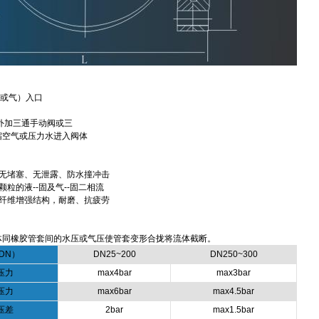
水或气）入口
外加三通手动阀或三
缩空气或压力水进入阀体
、无堵塞、无泄露、防水撞冲击
颗粒的液--固及气--固二相流
有纤维增强结构，耐磨、抗疲劳
体同橡胶管套间的水压或气压使管套变形合拢将流体截断。
DN）
DN25~200
DN250~300
压力
max4bar
max3bar
压力
max6bar
max4.5bar
压差
2bar
max1.5bar