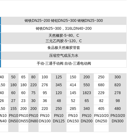
铸铁DN25~200 铸铝DN25~300 铸钢DN25~300
铸铁DN25~300，316LDN40~200
天然橡胶-5~80。C
三元乙丙胶-5~120。C
食品极天然橡胶管套
压缩空气或压力水
手动-三通手动阀 自动-三通电动阀
40
50
65
80
100
125
150
200
250
300
150
180
180
220
276
345
414
550
680
820
40
60
60
75
95
120
145
1823
229
278
26
27
23
30
36
48
52
65
82
98
150
155
200
200
220
250
285
340
405
480
N10
PN10
PN10
PN10
PN10
PN10
PN10
PN10
PN10/20
PN10/20
N40
DN50
DN55
DN80
DN100
DN125
DN150
DN200
DN250
DN300