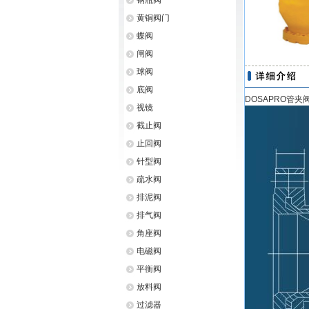
钢瓶阀
黄铜阀门
蝶阀
闸阀
球阀
底阀
DOSAPRO管夹
视镜
截止阀
止回阀
针型阀
疏水阀
排泥阀
排气阀
角座阀
电磁阀
平衡阀
放料阀
过滤器