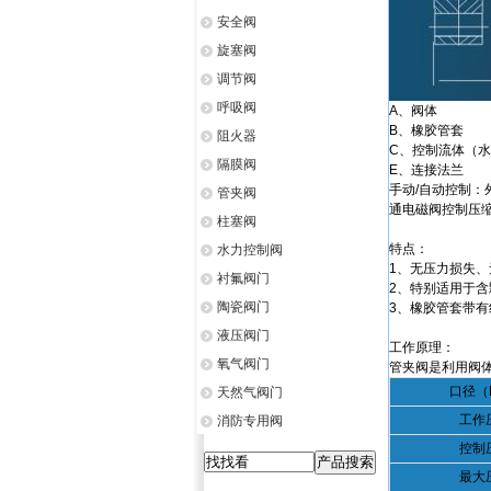
安全阀
旋塞阀
调节阀
呼吸阀
A、阀体
B、橡胶管套
阻火器
C、控制流体（
隔膜阀
E、连接法兰
手动/自动控制：
管夹阀
通电磁阀控制压
柱塞阀
特点：
水力控制阀
1、无压力损失
衬氟阀门
2、特别适用于含
陶瓷阀门
3、橡胶管套带
液压阀门
工作原理：
氧气阀门
管夹阀是利用阀
口径（
天然气阀门
工作
消防专用阀
控制
最大