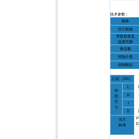
技术参数：
阀体
法兰联接
管套材质及
温度范围
食品极
控制介质
控制附近
口径（DN）
L
外
H
型
尺
I
寸
D
P
法兰
D
标准
..