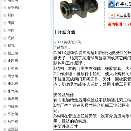
钢瓶阀
黄铜阀门
蝶阀
闸阀
咨询电话：021-
球阀
底阀
GJ41X铸铁管夹阀
视镜
产品简介：
GJ41X型铸铁
管夹阀
适用内外受酸浸蚀的
截止阀
钢夹子，结束了采用球阀旋塞阀或其它阀
止回阀
结构和工作原理：
1结构：本阀门由左右阀体，橡胶管套、大
针型阀
2工作原理：当顺转手轮时，使大小阀杆同
疏水阀
下往复完成阀门开闭工作。另外，因橡胶
排泥阀
点，切勿尽力或多人辅助，禁用其他工具
排气阀
安装及维修：
角座阀
伸向电触槽然后用铜丝或不锈钢箍扎紧二
1本厂生产管夹阀尺寸符合机械工业部标准，
电磁阀
动。
平衡阀
2本阀在管道上任意安装，没有介质流向限
用，经济的确实惠。
放料阀
主要外形尺寸：
过滤器