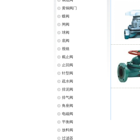
钢瓶阀
黄铜阀门
蝶阀
闸阀
球阀
底阀
视镜
截止阀
止回阀
针型阀
疏水阀
排泥阀
排气阀
角座阀
电磁阀
平衡阀
放料阀
过滤器