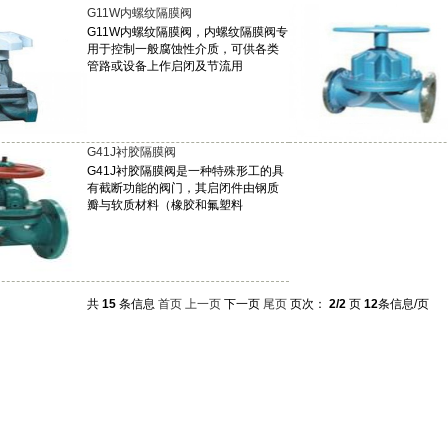
G11W内螺纹隔膜阀
G11W内螺纹隔膜阀，内螺纹隔膜阀专
用于控制一般腐蚀性介质，可供各类
管路或设备上作启闭及节流用
G41J衬胶隔膜阀
G41J衬胶隔膜阀是一种特殊形工的具
有截断功能的阀门，其启闭件由钢质
瓣与软质材料（橡胶和氟塑料
共
15
条信息
首页
上一页
下一页
尾页
页次：
2/2
页
12
条信息/页