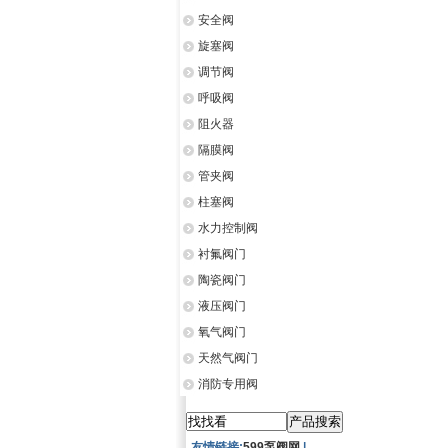
安全阀
旋塞阀
调节阀
呼吸阀
阻火器
隔膜阀
管夹阀
柱塞阀
水力控制阀
衬氟阀门
陶瓷阀门
液压阀门
氧气阀门
天然气阀门
消防专用阀
友情链接:
599泵阀网
|