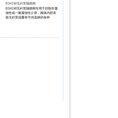
EG41W无衬里隔膜阀
EG41W无衬里隔膜阀专用于控制非腐
蚀性或一般腐蚀性介质，阀体内腔表
面无衬里或覆有可供选择的各种