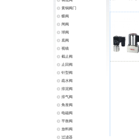
钢瓶阀
黄铜阀门
蝶阀
闸阀
球阀
底阀
视镜
截止阀
止回阀
针型阀
疏水阀
排泥阀
排气阀
角座阀
电磁阀
平衡阀
放料阀
过滤器