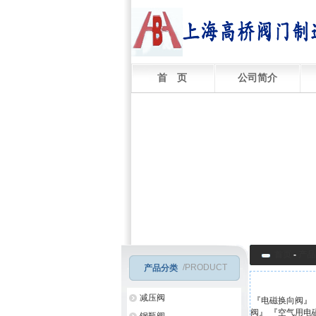
首 页
公司简介
首页
-
产品
/PRODUCT
产品分类
减压阀
『
电磁换向阀
』 
阀
』 『
空气用电