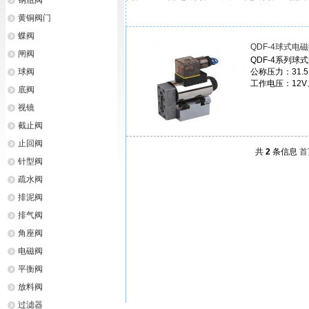
钢瓶阀
黄铜阀门
蝶阀
QDF-4球式电
闸阀
QDF-4系列球
球阀
公称压力：31.
工作电压：12V
底阀
视镜
截止阀
止回阀
共
2
条信息
首
针型阀
疏水阀
排泥阀
排气阀
角座阀
电磁阀
平衡阀
放料阀
过滤器