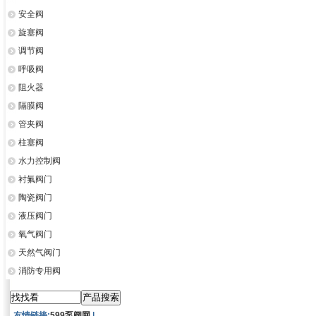
安全阀
旋塞阀
调节阀
呼吸阀
阻火器
隔膜阀
管夹阀
柱塞阀
水力控制阀
衬氟阀门
陶瓷阀门
液压阀门
氧气阀门
天然气阀门
消防专用阀
友情链接:
599泵阀网
|