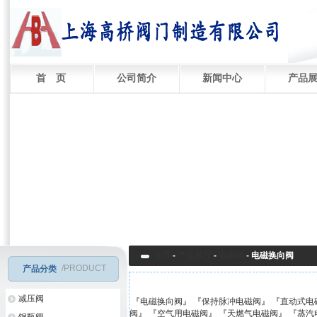
首 页
公司简介
新闻中心
产品
首页
-
产品展厅
-
电磁阀
-
电磁换向阀
/PRODUCT
产品分类
减压阀
『
电磁换向阀
』 『
保持脉冲电磁阀
』 『
直动式电
阀
』 『
空气用电磁阀
』 『
天燃气电磁阀
』 『
蒸汽