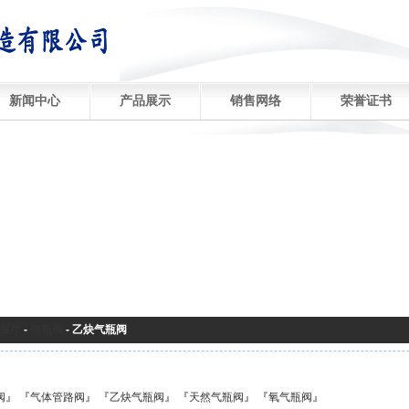
新闻中心
产品展示
销售网络
荣誉证书
展厅
-
钢瓶阀
-
乙炔气瓶阀
阀
』 『
气体管路阀
』 『
乙炔气瓶阀
』 『
天然气瓶阀
』 『
氧气瓶阀
』