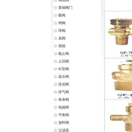
钢瓶阀
黄铜阀门
蝶阀
闸阀
球阀
底阀
视镜
截止阀
止回阀
针型阀
疏水阀
排泥阀
排气阀
角座阀
电磁阀
平衡阀
放料阀
过滤器