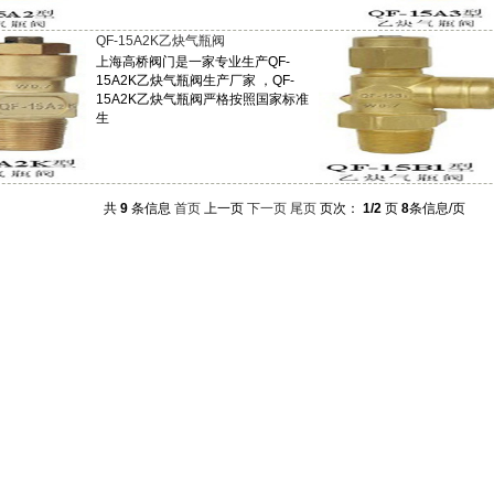
QF-15A2K乙炔气瓶阀
上海高桥阀门是一家专业生产QF-
15A2K乙炔气瓶阀生产厂家 ，QF-
15A2K乙炔气瓶阀严格按照国家标准
生
共
9
条信息
首页
上一页
下一页
尾页
页次：
1/2
页
8
条信息/页