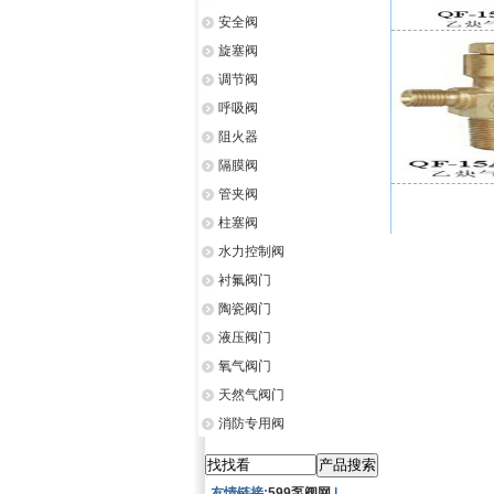
安全阀
旋塞阀
调节阀
呼吸阀
阻火器
隔膜阀
管夹阀
柱塞阀
水力控制阀
衬氟阀门
陶瓷阀门
液压阀门
氧气阀门
天然气阀门
消防专用阀
友情链接:
599泵阀网
|