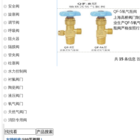
安全阀
QF-5氧气瓶阀
旋塞阀
上海高桥阀门制
调节阀
业生产QF-5氧
瓶阀严格按照行
呼吸阀
阻火器
隔膜阀
管夹阀
共
15
条信息
柱塞阀
水力控制阀
衬氟阀门
陶瓷阀门
液压阀门
氧气阀门
天然气阀门
消防专用阀
友情链接:
599泵阀网
|