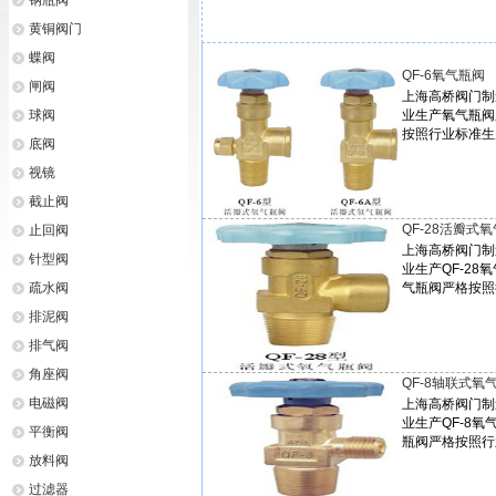
钢瓶阀
黄铜阀门
蝶阀
QF-6氧气瓶阀
闸阀
上海高桥阀门制
球阀
业生产氧气瓶阀
按照行业标准生
底阀
视镜
截止阀
QF-28活瓣式
止回阀
上海高桥阀门制
针型阀
业生产QF-28
疏水阀
气瓶阀严格按照
排泥阀
排气阀
角座阀
QF-8轴联式氧
电磁阀
上海高桥阀门制
业生产QF-8氧
平衡阀
瓶阀严格按照行
放料阀
过滤器