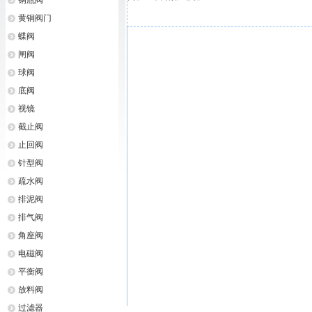
钢瓶阀
黄铜阀门
蝶阀
闸阀
球阀
底阀
视镜
截止阀
止回阀
针型阀
疏水阀
排泥阀
排气阀
角座阀
电磁阀
平衡阀
放料阀
过滤器