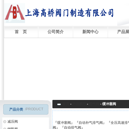
首 页
公司简介
新闻中心
产品
首页
-
产品展厅
-
排气阀
-
缓冲塞阀
/PRODUCT
产品分类
减压阀
『
缓冲塞阀
』 『
自动补气排气阀
』 『
全压高速排
阀
』 『
自动排气阀
』