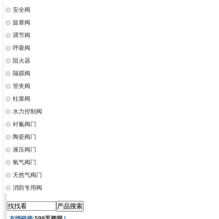
安全阀
旋塞阀
调节阀
呼吸阀
阻火器
隔膜阀
管夹阀
柱塞阀
水力控制阀
衬氟阀门
陶瓷阀门
液压阀门
氧气阀门
天然气阀门
消防专用阀
友情链接:
599泵阀网
|