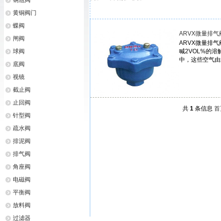
钢瓶阀
黄铜阀门
蝶阀
ARVX微量排气
闸阀
ARVX微量排
球阀
喊2VOL%的
中，这些空气由
底阀
视镜
截止阀
止回阀
共
1
条信息
首
针型阀
疏水阀
排泥阀
排气阀
角座阀
电磁阀
平衡阀
放料阀
过滤器