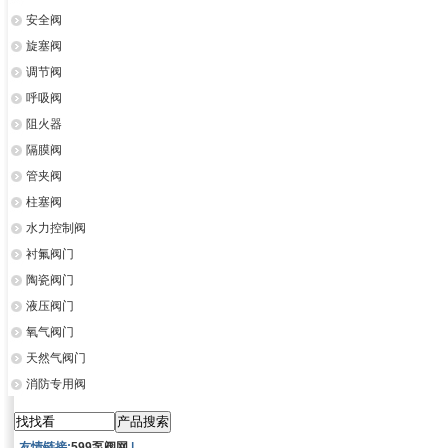
安全阀
旋塞阀
调节阀
呼吸阀
阻火器
隔膜阀
管夹阀
柱塞阀
水力控制阀
衬氟阀门
陶瓷阀门
液压阀门
氧气阀门
天然气阀门
消防专用阀
友情链接:
599泵阀网
|