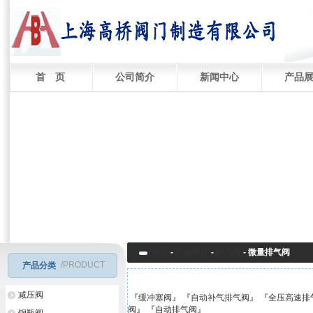
首 页
公司简介
新闻中心
产品
首页
-
产品展厅
-
排气阀
-
微量排气阀
/PRODUCT
产品分类
减压阀
『
缓冲塞阀
』 『
自动补气排气阀
』 『
全压高速排
阀
』 『
自动排气阀
』