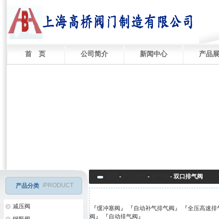
首 页
公司简介
新闻中心
产品
首页
-
产品展厅
-
排气阀
-
双口排气阀
/PRODUCT
产品分类
减压阀
『
缓冲塞阀
』 『
自动补气排气阀
』 『
全压高速排
阀
』 『
自动排气阀
』