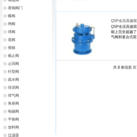
钢瓶阀
黄铜阀门
蝶阀
QSP全压高速
闸阀
QSP全压高速
球阀
能上完全超越了
气阀和复合式双
底阀
视镜
截止阀
止回阀
共
2
条信息
首
针型阀
疏水阀
排泥阀
排气阀
角座阀
电磁阀
平衡阀
放料阀
过滤器