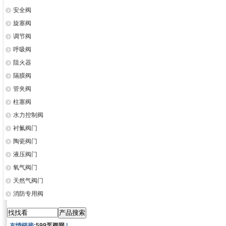
安全阀
旋塞阀
调节阀
呼吸阀
阻火器
隔膜阀
管夹阀
柱塞阀
水力控制阀
衬氟阀门
陶瓷阀门
液压阀门
氧气阀门
天然气阀门
消防专用阀
友情链接:
599泵阀网
|