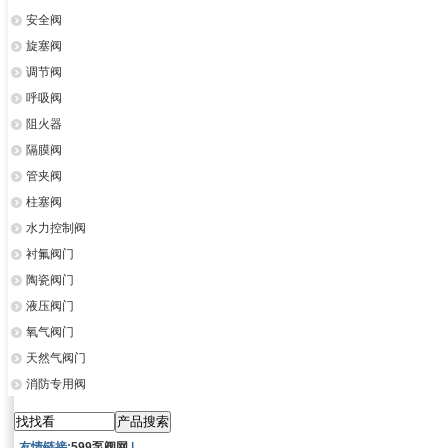
安全阀
旋塞阀
调节阀
呼吸阀
阻火器
隔膜阀
管夹阀
柱塞阀
水力控制阀
衬氟阀门
陶瓷阀门
液压阀门
氧气阀门
天然气阀门
消防专用阀
友情链接:
599泵阀网
|