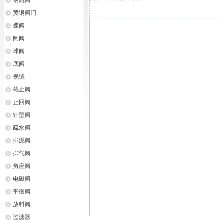
钢瓶阀
黄铜阀门
蝶阀
闸阀
球阀
底阀
视镜
截止阀
止回阀
针型阀
疏水阀
排泥阀
排气阀
角座阀
电磁阀
平衡阀
放料阀
过滤器