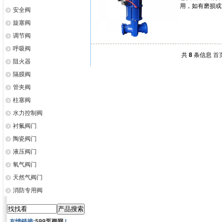
用，如有磨损或
安全阀
旋塞阀
调节阀
呼吸阀
共
8
条信息
首
阻火器
隔膜阀
管夹阀
柱塞阀
水力控制阀
衬氟阀门
陶瓷阀门
液压阀门
氧气阀门
天然气阀门
消防专用阀
友情链接:
599泵阀网
|