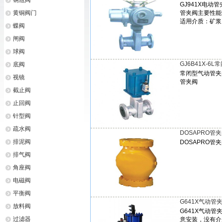
钢瓶阀
GJ941X电动管
黄铜阀门
管夹阀主要性能
适用介质：矿浆
蝶阀
闸阀
球阀
GJ6B41X-6
底阀
常闭型气动管夹阀
视镜
管夹阀
截止阀
止回阀
针型阀
疏水阀
DOSAPRO管
排泥阀
DOSAPRO管
排气阀
角座阀
电磁阀
平衡阀
G641X气动管
放料阀
G641X气动
过滤器
意安装，没有介